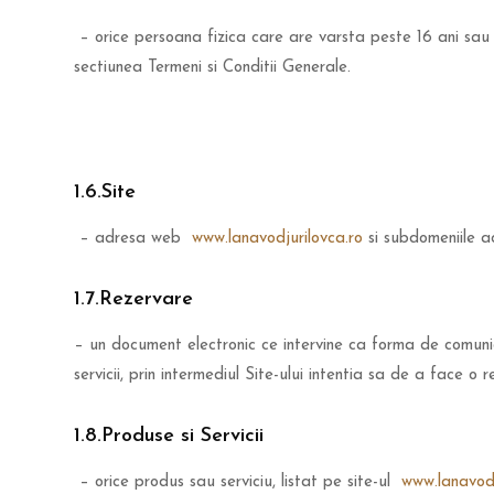
– orice persoana fizica care are varsta peste 16 ani sa
sectiunea Termeni si Conditii Generale.
1.6.Site
– adresa web
www.lanavodjurilovca.ro
si subdomeniile ac
1.7.Rezervare
– un document electronic ce intervine ca forma de comuni
servicii, prin intermediul Site-ului intentia sa de a face o
1.8.Produse si Servicii
– orice produs sau serviciu, listat pe site-ul
www.lanavodj