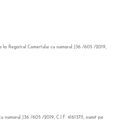
ta la Registrul Comertului cu numarul J36 /605 /2019,
cu numarul J36 /605 /2019, C.I.F. 41613711, numit pe