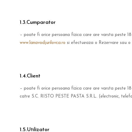
1.3.Cumparator
– poate fi orice persoana fizica care are varsta peste 18
www.lanavodjurilovca.ro
si efectueaza o Rezervare sau o 
1.4.Client
– poate fi orice persoana fizica care are varsta peste 1
catre S.C. RISTO PESTE PASTA S.R.L. (electronic, telefon
1.5.Utilizator