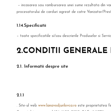
– incasarea sau rambursarea unei sume rezultata din vanz
procesatorului de carduri agreat de catre Vanzator/Prestat
1.14.Specificatii
– toate specificatiile si/sau descrierile Produselor si Serv
2.CONDITII GENERALE 
2.1. Informatii despre site
2.1.1
. Site-ul web
www.lanavodjurilovca.ro
este proprietatea fir