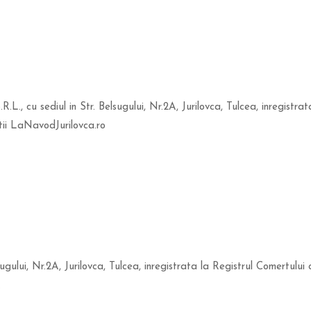
, cu sediul in Str. Belsugului, Nr.2A, Jurilovca, Tulcea, inregistra
itii LaNavodJurilovca.ro
lui, Nr.2A, Jurilovca, Tulcea, inregistrata la Registrul Comertului 
.