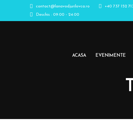
contact@lanavodjurilovca.ro
+40 737 152 71
Deschis : 09:00 - 24:00
ACASA
EVENIMENTE
T