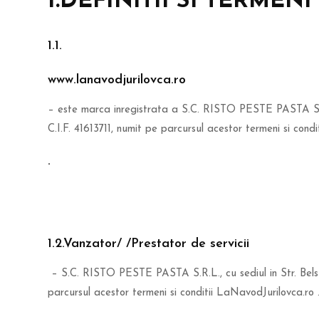
1.DEFINITII SI TERMENI
1.1.
www.lanavodjurilovca.ro
– este marca inregistrata a S.C. RISTO PESTE PASTA S.R.L.
C.I.F. 41613711, numit pe parcursul acestor termeni si cond
.
1.2.Vanzator/ /Prestator de servicii
– S.C. RISTO PESTE PASTA S.R.L., cu sediul in Str. Belsugu
parcursul acestor termeni si conditii LaNavodJurilovca.ro 