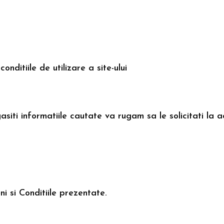
onditiile de utilizare a site-ului
 gasiti informatiile cautate va rugam sa le solicitati la
i si Conditiile prezentate.