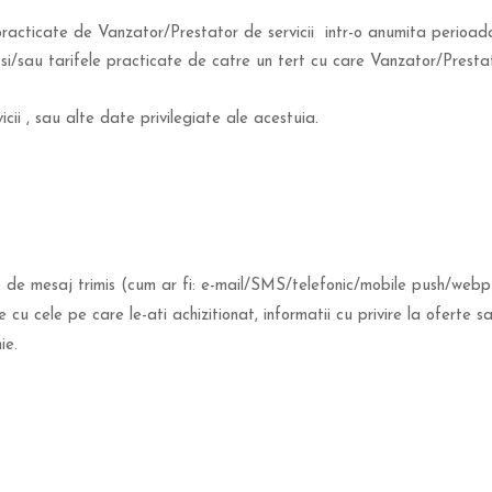
racticate de Vanzator/Prestator de servicii intr-o anumita perioad
si/sau tarifele practicate de catre un tert cu care Vanzator/Prestato
ii , sau alte date privilegiate ale acestuia.
 tip de mesaj trimis (cum ar fi: e-mail/SMS/telefonic/mobile push/web
cu cele pe care le-ati achizitionat, informatii cu privire la oferte sa
ie.