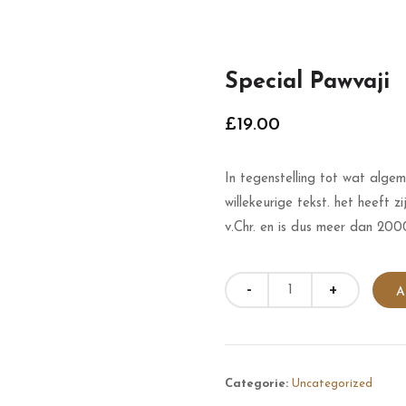
Special Pawvaji
£
19.00
In tegenstelling tot wat alg
willekeurige tekst. het heeft zi
v.Chr. en is dus meer dan 200
Quantity
A
Categorie:
Uncategorized