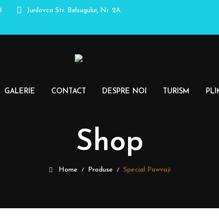
3
Jurilovca
Str. Belsugului, Nr. 2A
GALERIE
CONTACT
DESPRE NOI
TURISM
PLI
Shop
Home
Produse
Special Pawvaji