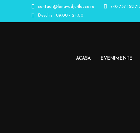
contact@lanavodjurilovca.ro
+40 737 152 71
Deschis : 09:00 - 24:00
ACASA
EVENIMENTE