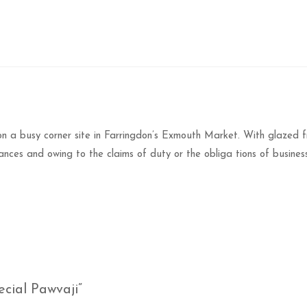
on a busy corner site in Farringdon’s Exmouth Market. With glazed f
nces and owing to the claims of duty or the obliga tions of business 
ecial Pawvaji”