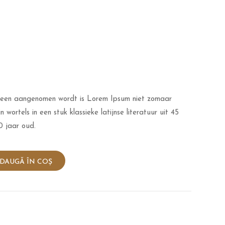
emeen aangenomen wordt is Lorem Ipsum niet zomaar
jn wortels in een stuk klassieke latijnse literatuur uit 45
0 jaar oud.
DAUGĂ ÎN COȘ