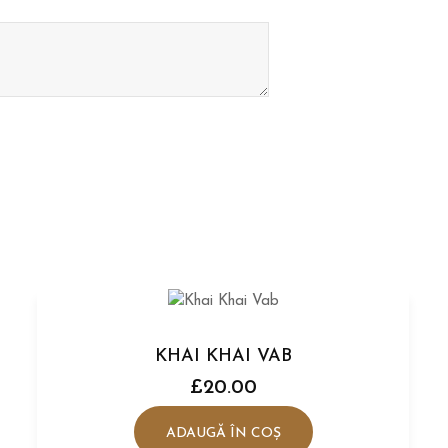
KHAI KHAI VAB
£
20.00
ADAUGĂ ÎN COȘ